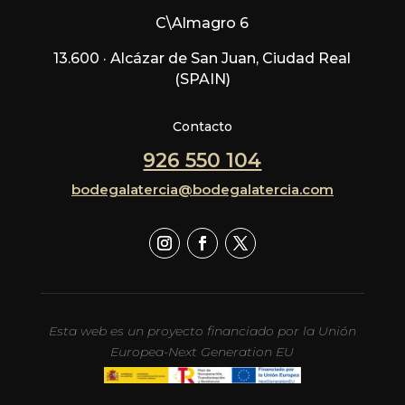
C\Almagro 6
13.600 · Alcázar de San Juan, Ciudad Real
(SPAIN)
Contacto
926 550 104
bodegalatercia@bodegalatercia.com
Esta web es un proyecto financiado por la Unión
Europea-Next Generation EU